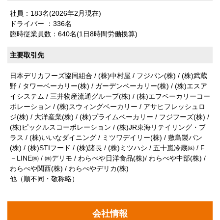
社員：183名(2026年2月現在)
ドライバー ：336名
臨時従業員数：640名(1日8時間労働換算)
主要取引先
日本デリカフーズ協同組合 / (株)中村屋 / フジパン(株) / (株)武蔵
野 / タワーベーカリー(株) / ガーデンベーカリー(株) / (株)エスア
イシステム / 三井物産流通グループ(株) / (株)エフベーカリーコー
ポレーション / (株)スウィングベーカリー / アサヒフレッシュロ
ジ(株) / 大洋産業(株) / (株)プライムベーカリー / フジフーズ(株) /
(株)ピックルスコーポレーション / (株)JR東海リテイリング・プ
ラス / (株)いいなダイニング / ミツワデイリー(株) / 敷島製パン
(株) / (株)STIフード / (株)諸長 / (株)ミツハシ / 五十嵐冷蔵㈱ / F
－LINE㈱ / ㈱デリモ / わらべや日洋食品(株)/ わらべや中部(株) /
わらべや関西(株) / わらべやデリカ(株)
他（順不同・敬称略）
会社情報